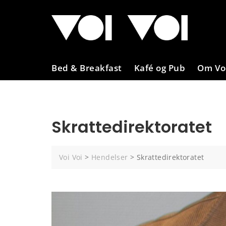
Skip
to
content
Bed & Breakfast
Kafé og Pub
Om Voi
Skrattedirektoratet
Voi Voi
>
Hendelser
>
Skrattedirektoratet