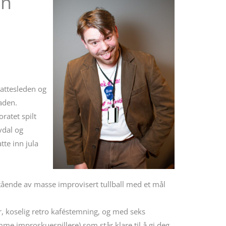
in
rattesleden og
aden.
ratet spilt
vdal og
tte inn jula
stående av masse improvisert tullball med et mål
r, koselig retro kaféstemning, og med seks
me improskuespillere) som står klare til å gi deg