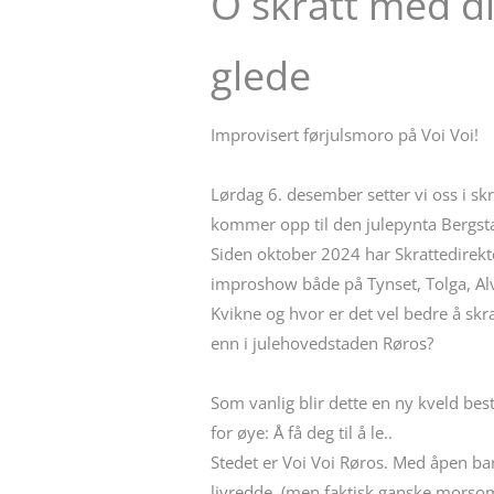
O skratt med d
glede
Improvisert førjulsmoro på Voi Voi!
Lørdag 6. desember setter vi oss i sk
kommer opp til den julepynta Bergst
Siden oktober 2024 har Skrattedirekto
improshow både på Tynset, Tolga, Al
Kvikne og hvor er det vel bedre å skra
enn i julehovedstaden Røros?
Som vanlig blir dette en ny kveld be
for øye: Å få deg til å le..
Stedet er Voi Voi Røros. Med åpen ba
livredde, (men faktisk ganske morsom