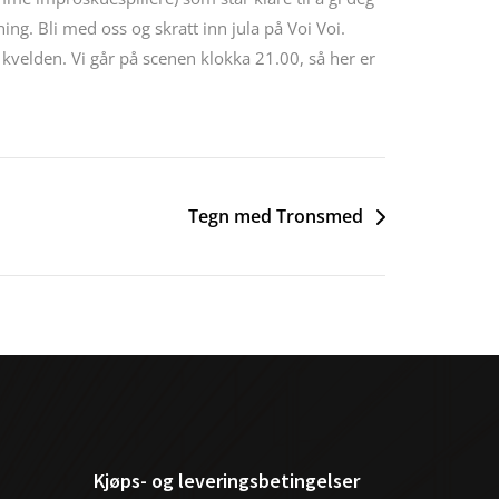
ning. Bli med oss og skratt inn jula på Voi Voi.
 kvelden. Vi går på scenen klokka 21.00, så her er
Tegn med Tronsmed
Kjøps- og leveringsbetingelser