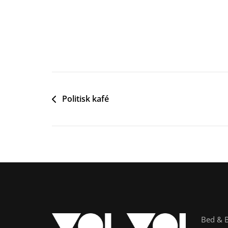
Innleggsnavigasjon
Politisk kafé
Bed & B