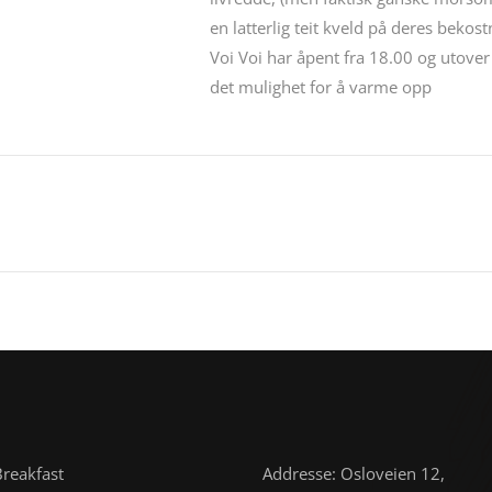
en latterlig teit kveld på deres bekost
Voi Voi har åpent fra 18.00 og utover
det mulighet for å varme opp
reakfast
Addresse: Osloveien 12,